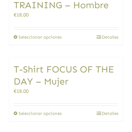
TRAINING – Hombre
opciones
se
€
18.00
pueden
elegir
en
Este
Seleccionar opciones
Detalles
la
producto
página
tiene
de
múltiples
producto
T-Shirt FOCUS OF THE
variantes.
Las
DAY – Mujer
opciones
se
€
18.00
pueden
elegir
en
Este
Seleccionar opciones
Detalles
la
producto
página
tiene