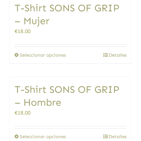
T-Shirt SONS OF GRIP
variantes.
Las
– Mujer
opciones
se
€
18.00
pueden
elegir
en
Este
Seleccionar opciones
Detalles
la
producto
página
tiene
de
múltiples
producto
T-Shirt SONS OF GRIP
variantes.
Las
– Hombre
opciones
se
€
18.00
pueden
elegir
en
Este
Seleccionar opciones
Detalles