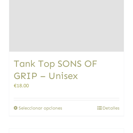
Tank Top SONS OF
GRIP – Unisex
€
18.00
Este
Seleccionar opciones
Detalles
producto
tiene
múltiples