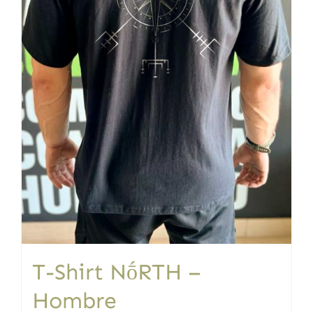
la
página
de
producto
T-Shirt NṓRTH –
Hombre