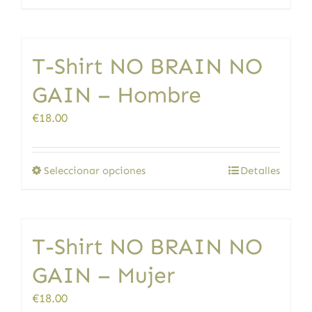
la
producto
página
tiene
de
múltiples
producto
T-Shirt NO BRAIN NO
variantes.
Las
GAIN – Hombre
opciones
se
€
18.00
pueden
elegir
en
Este
Seleccionar opciones
Detalles
la
producto
página
tiene
de
múltiples
producto
T-Shirt NO BRAIN NO
variantes.
Las
GAIN – Mujer
opciones
se
€
18.00
pueden