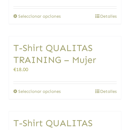
elegir
en
Este
Seleccionar opciones
Detalles
la
producto
página
tiene
de
múltiples
producto
T-Shirt QUALITAS
variantes.
Las
TRAINING – Mujer
opciones
se
€
18.00
pueden
elegir
en
Este
Seleccionar opciones
Detalles
la
producto
página
tiene
de
múltiples
producto
T-Shirt QUALITAS
variantes.
Las